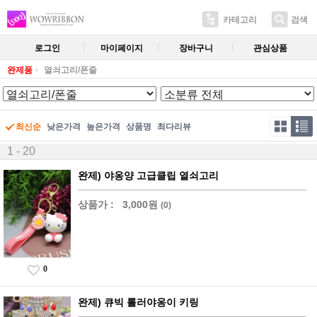
카테고리
검색
로그인
마이페이지
장바구니
관심상품
완제품
열쇠고리/폰줄
최신순
낮은가격
높은가격
상품명
최다리뷰
1 - 20
완제) 야옹양 고급클립 열쇠고리
상품가 :
3,000원
(0)
0
완제) 큐빅 롤러야옹이 키링