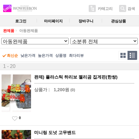
카테고리
검색
로그인
마이페이지
장바구니
관심상품
완제품
아동완제품
최신순
낮은가격
높은가격
상품명
최다리뷰
1 - 20
완제) 플라스틱 하리보 젤리곰 집게핀(한쌍)
상품가 :
1,200원
(0)
0
미니링 도넛 고무밴드