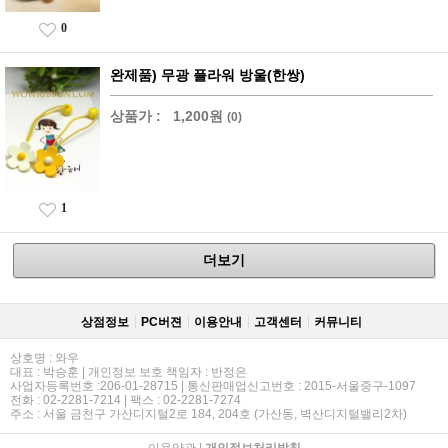
0
완제품) 무광 플라워 방울(한쌍)
상품가 :
1,200원
(0)
1
더보기
상점정보
PC버젼
이용안내
고객센터
커뮤니티
상호명 : 와우
대표 : 박승훈 | 개인정보 보호 책임자 : 반정은
사업자등록번호 :206-01-28715 | 통신판매업신고번호 : 2015-서울중구-1097
전화 : 02-2281-7214 | 팩스 : 02-2281-7274
주소 : 서울 금천구 가산디지털2로 184, 204호 (가산동, 벽산디지털밸리2차)