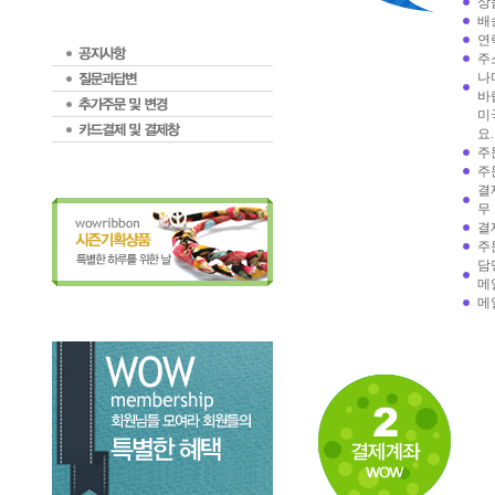
상
배
연락
주
나
바
미
요.
주
주
결
무
결
주
담
메
메