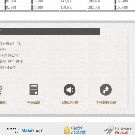
81,200
75,500
147,900
198,400
163,400
82,800
77,100
150,900
202,500
166,600
지사항입니다.
 안내
문 변경하실때
료에 관한 안내
패하셨을때