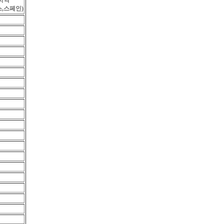
지역
스,스페인)