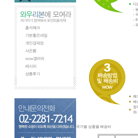
다
- 
- 
- 
- 
해
배
정
와
국가별 상품별 배송비