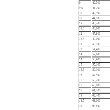
9
40,500
9.5
41,700
10
42,900
10.5
44,100
11
45,400
11.5
46,600
12
47,800
12.5
49,000
13
50,100
13.5
51,400
14
52,600
14.5
53,900
15
55,100
15.5
56,300
16
57,500
16.5
58,700
17
60,000
17.5
61,200
18
62,400
18.5
63,600
19
64,800