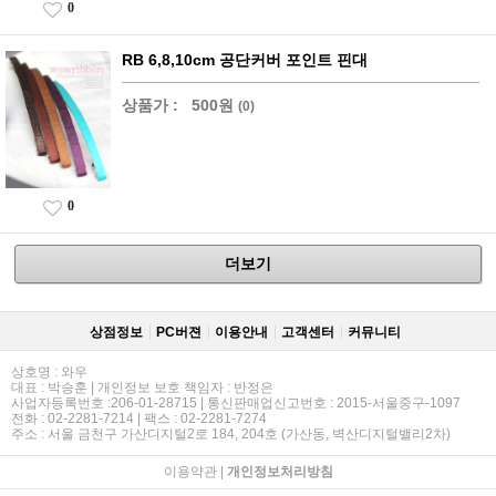
0
RB 6,8,10cm 공단커버 포인트 핀대
상품가 :
500원
(0)
0
더보기
상점정보
PC버젼
이용안내
고객센터
커뮤니티
상호명 : 와우
대표 : 박승훈 | 개인정보 보호 책임자 : 반정은
사업자등록번호 :206-01-28715 | 통신판매업신고번호 : 2015-서울중구-1097
전화 : 02-2281-7214 | 팩스 : 02-2281-7274
주소 : 서울 금천구 가산디지털2로 184, 204호 (가산동, 벽산디지털밸리2차)
이용약관
|
개인정보처리방침