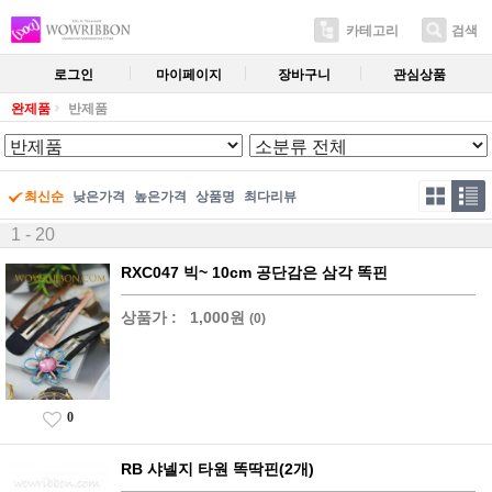
카테고리
검색
로그인
마이페이지
장바구니
관심상품
완제품
반제품
최신순
낮은가격
높은가격
상품명
최다리뷰
1 - 20
RXC047 빅~ 10cm 공단감은 삼각 똑핀
상품가 :
1,000원
(0)
0
RB 샤넬지 타원 똑딱핀(2개)