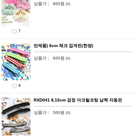
상품가 :
800원
(0)
7
반제품) 6cm 체크 집게핀(한쌍)
상품가 :
600원
(0)
0
RXD041 8,10cm 검정 아크릴코팅 납짝 자동핀
상품가 :
500원
(0)