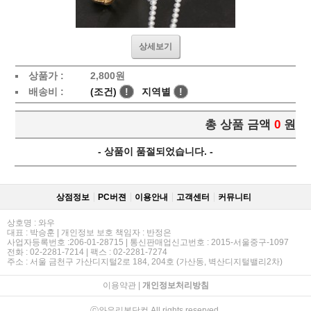
상세보기
상품가 :
2,800
원
배송비 :
(조건)
!
지역별
!
총 상품 금액
0
원
- 상품이 품절되었습니다. -
상점정보
PC버젼
이용안내
고객센터
커뮤니티
상호명 : 와우
대표 : 박승훈 | 개인정보 보호 책임자 : 반정은
사업자등록번호 :206-01-28715 | 통신판매업신고번호 : 2015-서울중구-1097
전화 : 02-2281-7214 | 팩스 : 02-2281-7274
주소 : 서울 금천구 가산디지털2로 184, 204호 (가산동, 벽산디지털밸리2차)
이용약관
|
개인정보처리방침
ⓒ와우리본닷컴 All rights reserved.