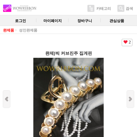
카테고리
검색
로그인
마이페이지
장바구니
관심상품
완제품
성인완제품
2
완제)빅 커브진주 집게핀