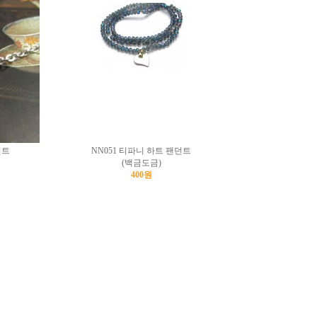
던트
NN051 티파니 하트 팬던트
(백금도금)
400원