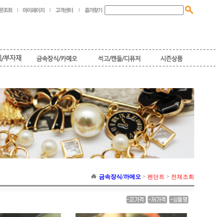
금속장식/까메오
>
펜던트
>
전체조회