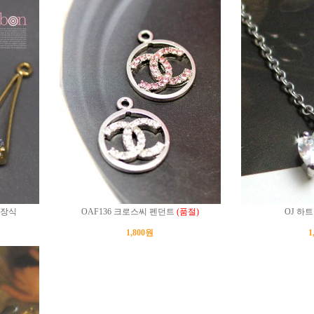
속장식
OAF136 크로스씨 펜던트
(품절)
OJ 하
1,800원
1