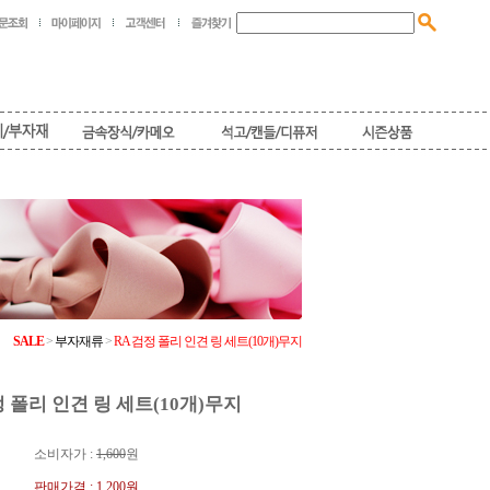
SALE
>
부자재류
>
RA 검정 폴리 인견 링 세트(10개)무지
정 폴리 인견 링 세트(10개)무지
소비자가 :
1,600
원
판매가격 :
1,200원