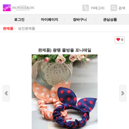
카테고리
검색
로그인
마이페이지
장바구니
관심상품
완제품
성인완제품
0
완제품) 왕땡 물방울 포니테일