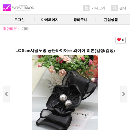
카테고리
검색
로그인
마이페이지
장바구니
관심상품
원단리본
기타
0
LC 8cm샤넬노방 공단바이어스 와이어 리본(검정/검정)