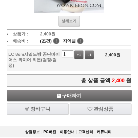
상세보기
상품가 :
2,400
원
배송비 :
(조건)
!
지역별
!
LC 8cm샤넬노방 공단바이
2,400
원
+1
-1
어스 와이어 리본(검정/검
정)
총 상품 금액
2,400
원
구매하기
장바구니
관심상품
상점정보
PC버젼
이용안내
고객센터
커뮤니티