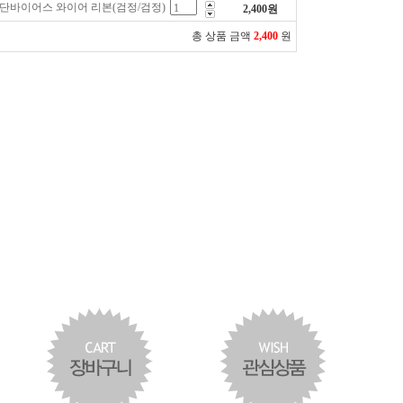
공단바이어스 와이어 리본(검정/검정)
2,400
원
총 상품 금액
2,400
원