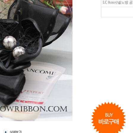
LC 8cm샤넬노방 