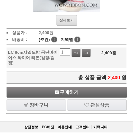
상세보기
상품가 :
2,400
원
배송비 :
(조건)
!
지역별
!
LC 8cm샤넬노방 공단바이
2,400
원
+1
-1
어스 와이어 리본(검정/검
정)
총 상품 금액
2,400
원
구매하기
장바구니
관심상품
상점정보
PC버젼
이용안내
고객센터
커뮤니티