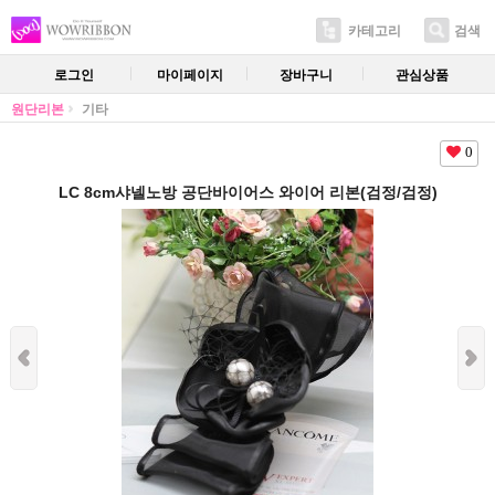
카테고리
검색
로그인
마이페이지
장바구니
관심상품
원단리본
기타
0
LC 8cm샤넬노방 공단바이어스 와이어 리본(검정/검정)