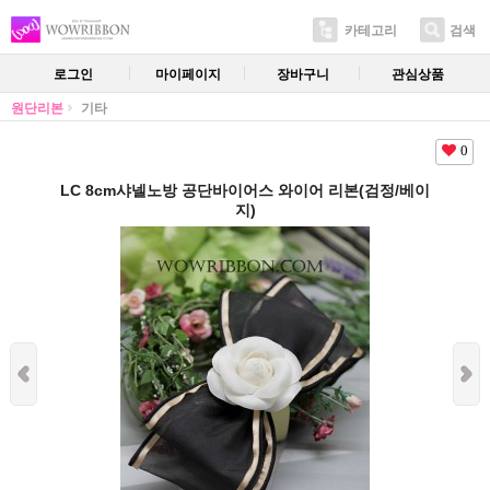
카테고리
검색
로그인
마이페이지
장바구니
관심상품
원단리본
기타
0
LC 8cm샤넬노방 공단바이어스 와이어 리본(검정/베이
지)