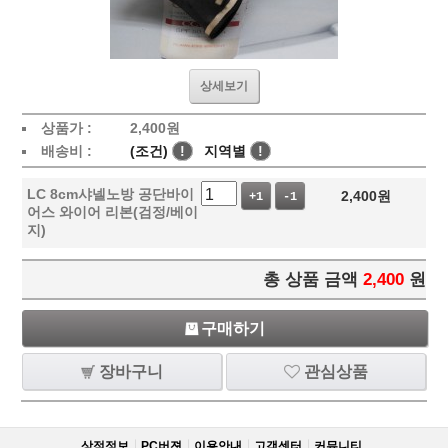
상세보기
상품가 :
2,400
원
배송비 :
(조건)
!
지역별
!
LC 8cm샤넬노방 공단바이
2,400
원
+1
-1
어스 와이어 리본(검정/베이
지)
총 상품 금액
2,400
원
구매하기
장바구니
관심상품
상점정보
PC버젼
이용안내
고객센터
커뮤니티