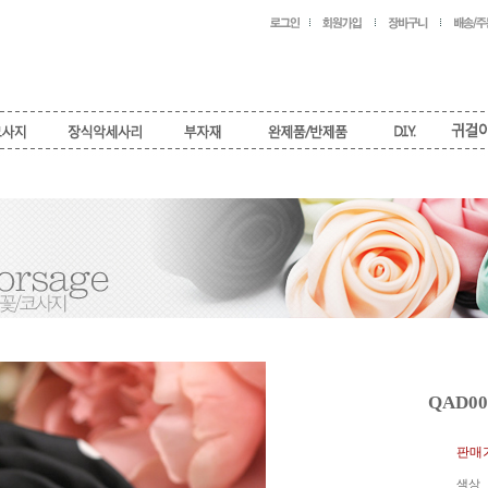
QAD0
판매가
색상