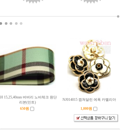
LH 15,25,40mm 버버리 노바체크 원단
NJ014015 캡쳐달린 에폭 카멜리아
리본(민트)
650
원
1,000
원