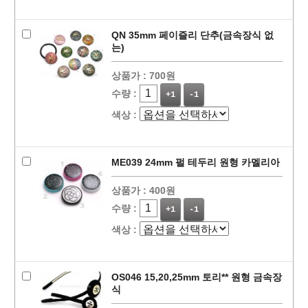
QN 35mm 페이즐리 단추(금속장식 없
는)
상품가 :
700원
수량 :
+1
-1
색상 :
ME039 24mm 펄 테두리 원형 카멜리아
상품가 :
400원
수량 :
+1
-1
색상 :
OS046 15,20,25mm 토리** 원형 금속장
식