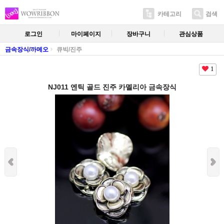
카테고리
검색
로그인
마이페이지
장바구니
관심상품
금속장식/까메오
큐빅/진주
1
NJ011 엔틱 골드 진주 카멜리아 금속장식