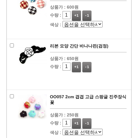
상품가 :
600원
수량 :
+1
-1
색상 :
리본 모양 간단 바나나핀(검정)
상품가 :
650원
수량 :
+1
-1
OO057 2cm 겹겹 고급 스팡글 진주장식
꽃
상품가 :
250원
수량 :
+1
-1
색상 :