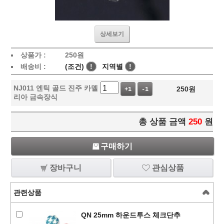
상세보기
상품가 :
250
원
배송비 :
(조건)
!
지역별
!
NJ011 엔틱 골드 진주 카멜
250
원
+1
-1
리아 금속장식
총 상품 금액
250
원
구매하기
장바구니
관심상품
관련상품
QN 25mm 하운드투스 체크단추