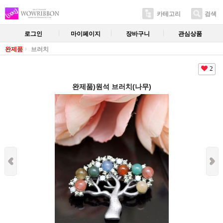
카테고리
검색
로그인
마이페이지
장바구니
관심상품
완제품
브러치
2
완제품)원석 브러치(나무)