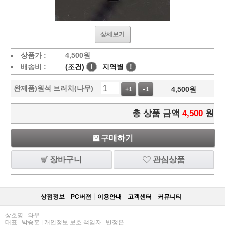
상세보기
상품가 :
4,500
원
배송비 :
(조건)
!
지역별
!
완제품)원석 브러치(나무)
4,500
원
+1
-1
총 상품 금액
4,500
원
구매하기
장바구니
관심상품
상점정보
PC버젼
이용안내
고객센터
커뮤니티
상호명 : 와우
대표 : 박승훈 | 개인정보 보호 책임자 : 반정은