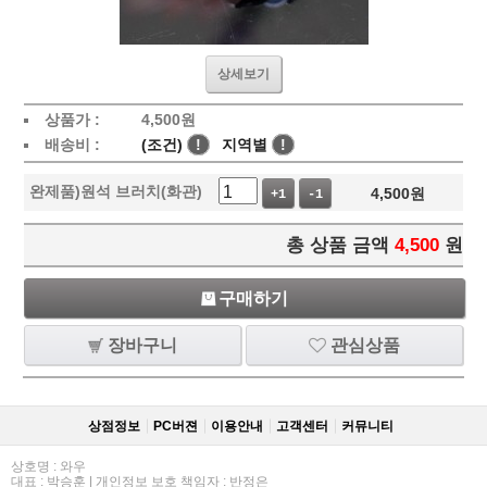
상세보기
상품가 :
4,500
원
배송비 :
(조건)
!
지역별
!
완제품)원석 브러치(화관)
4,500
원
+1
-1
총 상품 금액
4,500
원
구매하기
장바구니
관심상품
상점정보
PC버젼
이용안내
고객센터
커뮤니티
상호명 : 와우
대표 : 박승훈 | 개인정보 보호 책임자 : 반정은