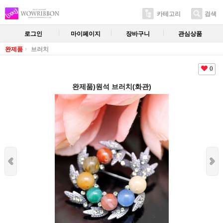
카테고리
검색
로그인
마이페이지
장바구니
관심상품
완제품
브러치
0
완제품)원석 브러치(화관)