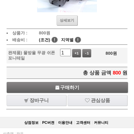
상세보기
상품가 :
800
원
배송비 :
(조건)
!
지역별
!
완제품) 물방울 무광 쉬폰
800
원
+1
-1
포니테일
총 상품 금액
800
원
구매하기
장바구니
관심상품
상점정보
PC버젼
이용안내
고객센터
커뮤니티
상호명 : 와우