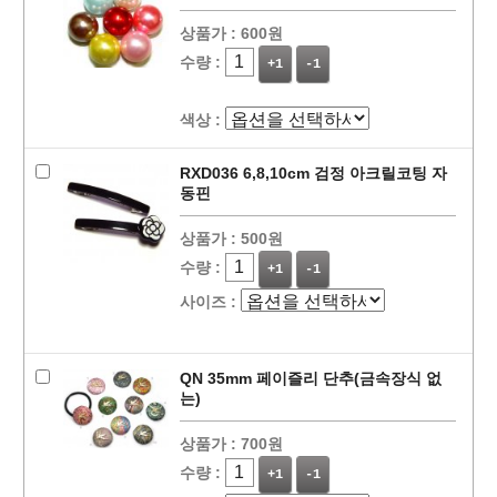
상품가 :
600원
수량 :
+1
-1
색상 :
RXD036 6,8,10cm 검정 아크릴코팅 자
동핀
상품가 :
500원
수량 :
+1
-1
사이즈 :
QN 35mm 페이즐리 단추(금속장식 없
는)
상품가 :
700원
수량 :
+1
-1