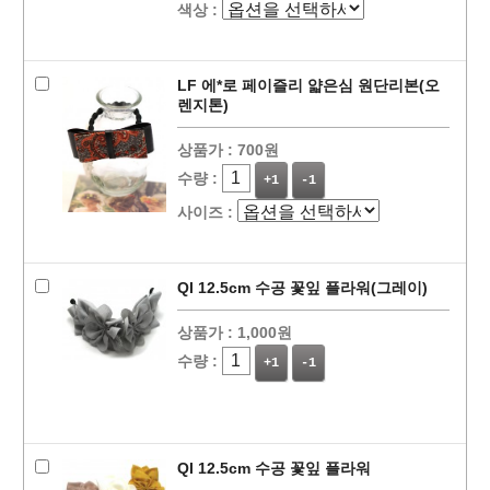
색상 :
LF 에*로 페이즐리 얇은심 원단리본(오
렌지톤)
상품가 :
700원
수량 :
+1
-1
사이즈 :
QI 12.5cm 수공 꽃잎 플라워(그레이)
상품가 :
1,000원
수량 :
+1
-1
QI 12.5cm 수공 꽃잎 플라워