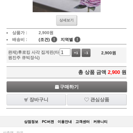
상세보기
상품가 :
2,900
원
배송비 :
(조건)
!
지역별
!
완제)후로킹 사각 집게핀(타
2,900
원
+1
-1
원진주 큐빅장식)
총 상품 금액
2,900
원
구매하기
장바구니
관심상품
상점정보
PC버젼
이용안내
고객센터
커뮤니티
상호명 : 와우