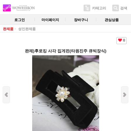
카테고리
검색
로그인
마이페이지
장바구니
관심상품
완제품
성인완제품
0
완제)후로킹 사각 집게핀(타원진주 큐빅장식)