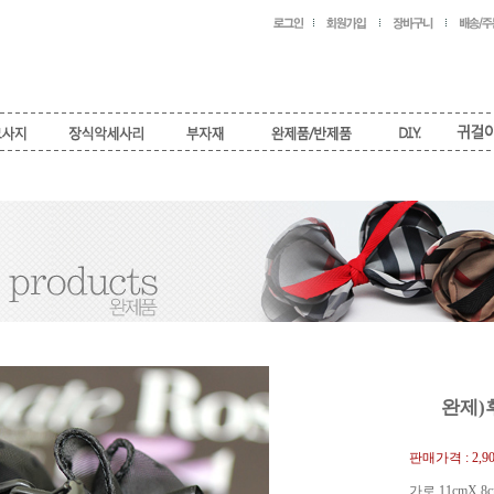
완제)
판매가격 :
2,9
가로 11cmX 8