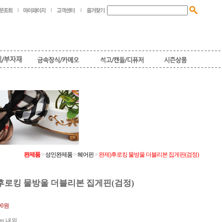
완제품
>
성인완제품
>
헤어핀
>
완제)후로킹 물방울 더블리본 집게핀(검정)
후로킹 물방울 더블리본 집게핀(검정)
00원
cm 내외