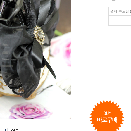
완제)후로킹 