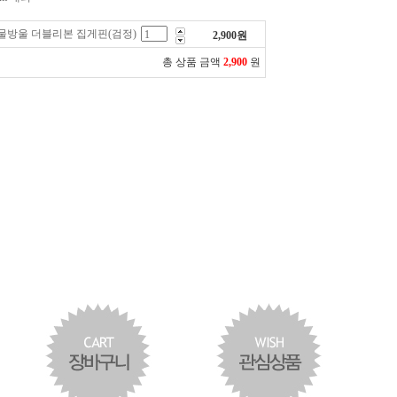
물방울 더블리본 집게핀(검정)
2,900
원
총 상품 금액
2,900
원