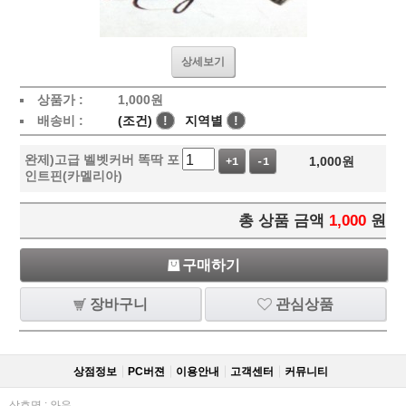
상세보기
상품가 :
1,000
원
배송비 :
(조건)
!
지역별
!
완제)고급 벨벳커버 똑딱 포
1,000
원
+1
-1
인트핀(카멜리아)
총 상품 금액
1,000
원
구매하기
장바구니
관심상품
상점정보
PC버젼
이용안내
고객센터
커뮤니티
상호명 : 와우