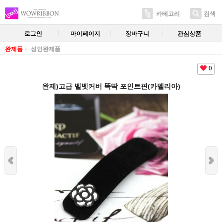
카테고리
검색
로그인
마이페이지
장바구니
관심상품
완제품
성인완제품
0
완제)고급 벨벳커버 똑딱 포인트핀(카멜리아)