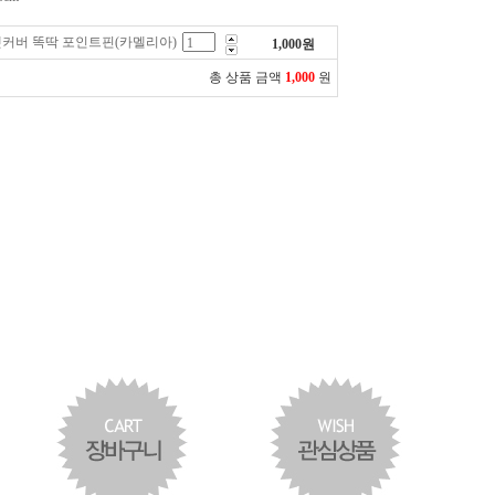
벳커버 똑딱 포인트핀(카멜리아)
1,000
원
총 상품 금액
1,000
원