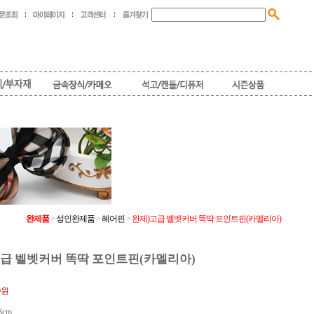
완제품
>
성인완제품
>
헤어핀
>
완제)고급 벨벳커버 똑딱 포인트핀(카멜리아)
급 벨벳커버 똑딱 포인트핀(카멜리아)
0원
8cm