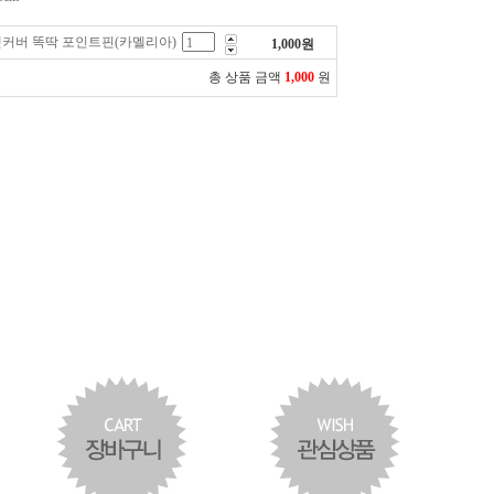
벳커버 똑딱 포인트핀(카멜리아)
1,000
원
총 상품 금액
1,000
원