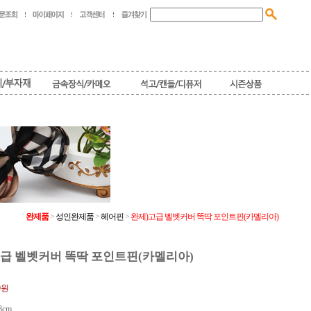
완제품
>
성인완제품
>
헤어핀
>
완제)고급 벨벳커버 똑딱 포인트핀(카멜리아)
급 벨벳커버 똑딱 포인트핀(카멜리아)
0원
8cm