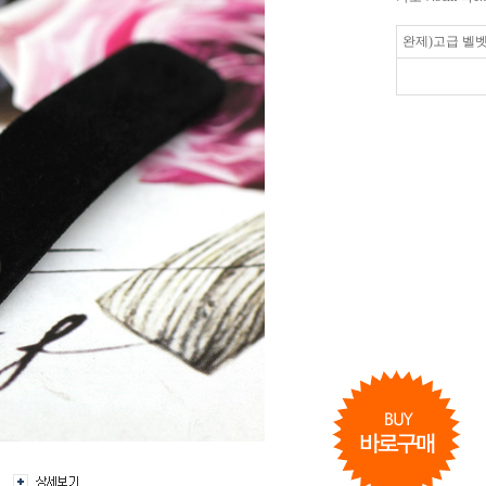
완제)고급 벨