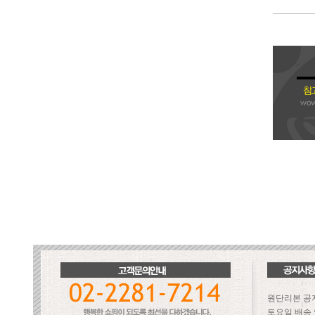
원단리본 공
토요일 배송