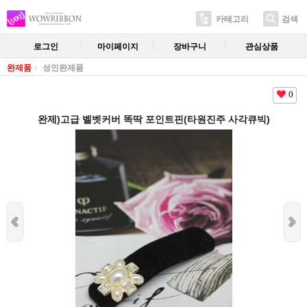
카테고리
검색
로그인
마이페이지
장바구니
관심상품
완제품
성인완제품
0
완제)고급 벨벳커버 똑딱 포인트핀(타원진주 사각큐빅)