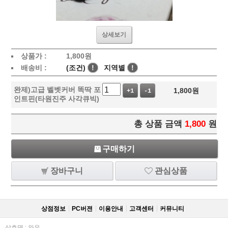
상세보기
상품가 :
1,800
원
배송비 :
(조건)
!
지역별
!
완제)고급 벨벳커버 똑딱 포
1,800
원
+1
-1
인트핀(타원진주 사각큐빅)
총 상품 금액
1,800
원
구매하기
장바구니
관심상품
상점정보
PC버젼
이용안내
고객센터
커뮤니티
상호명 : 와우