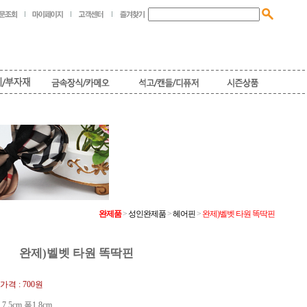
완제품
>
성인완제품
>
헤어핀
>
완제)벨벳 타원 똑딱핀
완제)벨벳 타원 똑딱핀
가격 :
700원
7.5cm 폭1.8cm