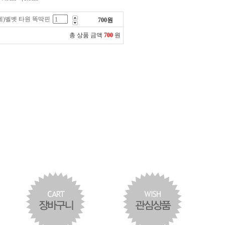
제)벨벳 타원 똑딱핀
700
원
총 상품 금액
700
원