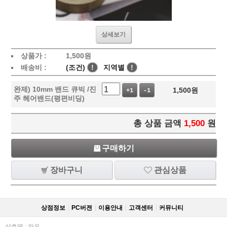
상세보기
상품가 :
1,500
원
배송비 :
(조건)
!
지역별
!
완제) 10mm 밴드 큐빅 /진
1,500
원
+1
-1
주 헤어밴드(평편비딩)
총 상품 금액
1,500
원
구매하기
장바구니
관심상품
상점정보
PC버젼
이용안내
고객센터
커뮤니티
상호명 : 와우