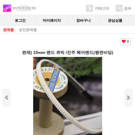
카테고리
검색
로그인
마이페이지
장바구니
관심상품
완제품
성인완제품
0
완제) 10mm 밴드 큐빅 /진주 헤어밴드(평편비딩)