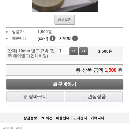
상세보기
상품가 :
1,500
원
배송비 :
(조건)
!
지역별
!
완제) 10mm 밴드 큐빅 /진
1,500
원
+1
-1
주 헤어밴드(입체비딩)
총 상품 금액
1,500
원
구매하기
장바구니
관심상품
상점정보
PC버젼
이용안내
고객센터
커뮤니티
상호명 : 와우