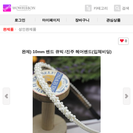
카테고리
검색
로그인
마이페이지
장바구니
관심상품
완제품
성인완제품
0
완제) 10mm 밴드 큐빅 /진주 헤어밴드(입체비딩)