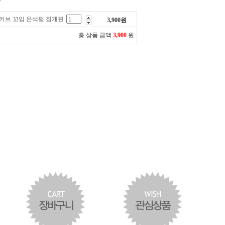
 커브 꼬임 은색펄 집게핀
3,900
원
총 상품 금액
3,900
원