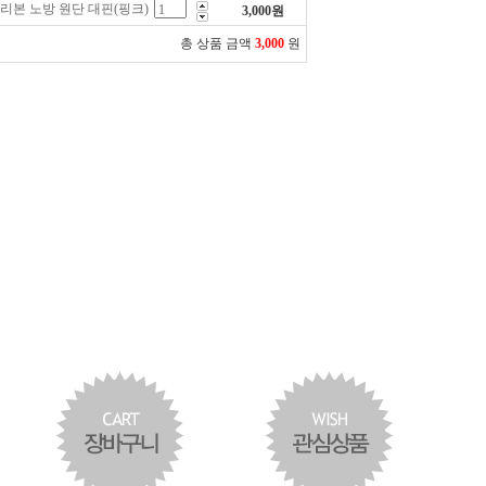
리본 노방 원단 대핀(핑크)
3,000
원
총 상품 금액
3,000
원