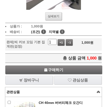
상세보기
상품가 :
1,000
원
배송비 :
(조건)
!
지역별
!
완제)빅 커브 꼬임 기본 집
1,000
원
+1
-1
게핀(검정)
총 상품 금액
1,000
원
구매하기
장바구니
관심상품
관련상품
CH 40mm 버버리체크 오간디