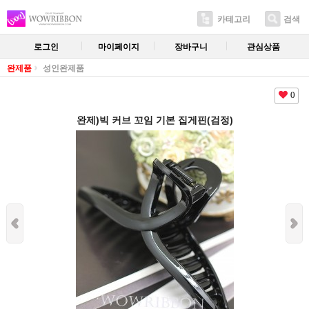
카테고리
검색
로그인
마이페이지
장바구니
관심상품
완제품
성인완제품
0
완제)빅 커브 꼬임 기본 집게핀(검정)