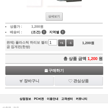
상세보기
상품가 :
1,200
원
배송비 :
(조건)
!
지역별
!
완제) 플라스틱 하리보 젤리
1,200
원
+1
-1
곰 집게핀(한쌍)
총 상품 금액
1,200
원
구매하기
장바구니
관심상품
상점정보
PC버젼
이용안내
고객센터
커뮤니티
상호명 : 와우