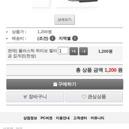
상세보기
상품가 :
1,200
원
배송비 :
(조건)
!
지역별
!
완제) 플라스틱 하리보 젤리
1,200
원
+1
-1
곰 집게핀(한쌍)
총 상품 금액
1,200
원
구매하기
장바구니
관심상품
상점정보
PC버젼
이용안내
고객센터
커뮤니티
상호명 : 와우