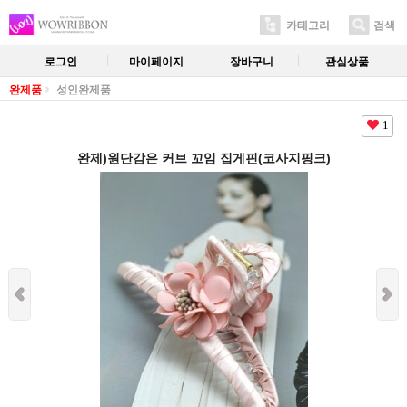
카테고리
검색
로그인
마이페이지
장바구니
관심상품
완제품
성인완제품
1
완제)원단감은 커브 꼬임 집게핀(코사지핑크)