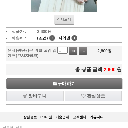
상세보기
상품가 :
2,800
원
배송비 :
(조건)
!
지역별
!
완제)원단감은 커브 꼬임 집
2,800
원
+1
-1
게핀(코사지핑크)
총 상품 금액
2,800
원
구매하기
장바구니
관심상품
상점정보
PC버젼
이용안내
고객센터
커뮤니티
상호명 : 와우