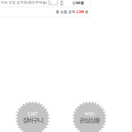
 커브 꼬임 집게핀(왕진주하늘)
2,500
원
총 상품 금액
2,500
원