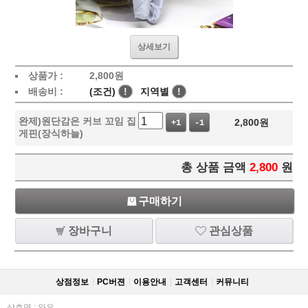
상세보기
상품가 :
2,800
원
배송비 :
(조건)
!
지역별
!
완제)원단감은 커브 꼬임 집
2,800
원
+1
-1
게핀(장식하늘)
총 상품 금액
2,800
원
구매하기
장바구니
관심상품
상점정보
PC버젼
이용안내
고객센터
커뮤니티
상호명 : 와우