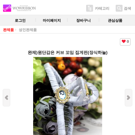
카테고리
검색
로그인
마이페이지
장바구니
관심상품
완제품
성인완제품
0
완제)원단감은 커브 꼬임 집게핀(장식하늘)