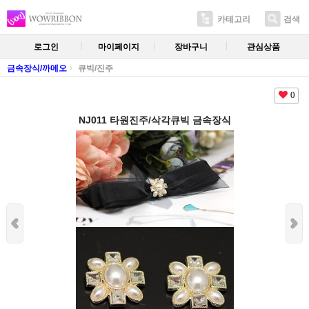
카테고리
검색
로그인
마이페이지
장바구니
관심상품
금속장식/까메오
큐빅/진주
0
NJ011 타원진주/삭각큐빅 금속장식