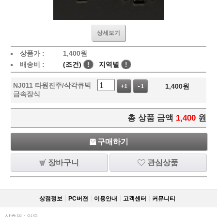
상세보기
상품가 :
1,400
원
배송비 :
(조건)
!
지역별
!
NJ011 타원진주/삭각큐빅
1,400
원
+1
-1
금속장식
총 상품 금액
1,400
원
구매하기
장바구니
관심상품
상점정보
PC버젼
이용안내
고객센터
커뮤니티
상호명 : 와우