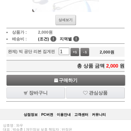
상세보기
상품가 :
2,000
원
배송비 :
(조건)
!
지역별
!
완제) 빅 공단 리본 집게핀
2,000
원
+1
-1
총 상품 금액
2,000
원
구매하기
장바구니
관심상품
상점정보
PC버젼
이용안내
고객센터
커뮤니티
상호명 : 와우
대표 : 박승훈 | 개인정보 보호 책임자 : 반정은