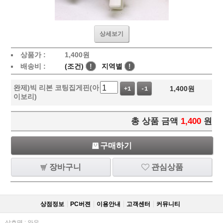
상세보기
상품가 :
1,400
원
배송비 :
(조건)
!
지역별
!
완제)빅 리본 코팅집게핀(아
1,400
원
+1
-1
이보리)
총 상품 금액
1,400
원
구매하기
장바구니
관심상품
상점정보
PC버젼
이용안내
고객센터
커뮤니티
상호명 : 와우