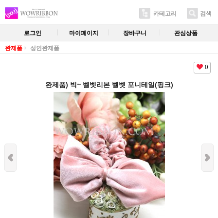
카테고리
검색
로그인
마이페이지
장바구니
관심상품
완제품
성인완제품
0
완제품) 빅~ 벨벳리본 벨벳 포니테일(핑크)