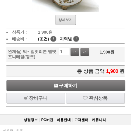
상세보기
상품가 :
1,900
원
배송비 :
(조건)
!
지역별
!
완제품) 빅~ 벨벳리본 벨벳
1,900
원
+1
-1
포니테일(핑크)
총 상품 금액
1,900
원
구매하기
장바구니
관심상품
상점정보
PC버젼
이용안내
고객센터
커뮤니티
상호명 : 와우