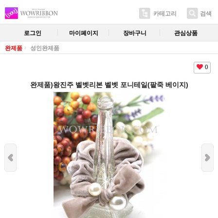
카테고리
검색
로그인
마이페이지
장바구니
관심상품
완제품
성인완제품
0
완제품)왕진주 벨벳리본 벨벳 포니테일(팥죽 베이지)