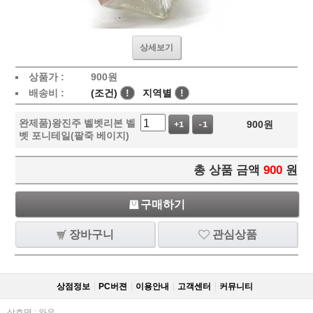
상세보기
상품가 :
900
원
배송비 :
(조건)
!
지역별
!
완제품)왕진주 벨벳리본 벨
900
원
+1
-1
벳 포니테일(팥죽 베이지)
총 상품 금액
900
원
구매하기
장바구니
관심상품
상점정보
PC버젼
이용안내
고객센터
커뮤니티
상호명 : 와우