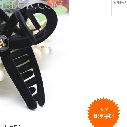
완제)왕빅