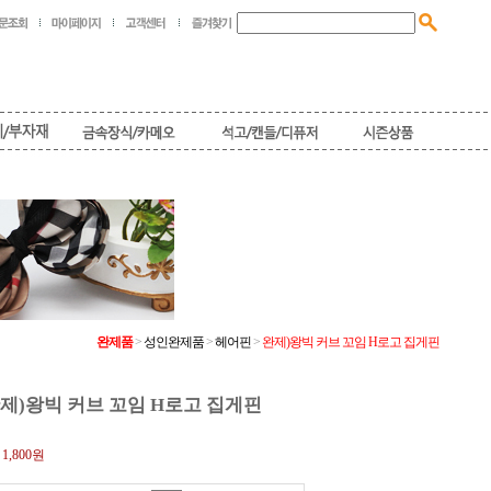
완제품
>
성인완제품
>
헤어핀
>
완제)왕빅 커브 꼬임 H로고 집게핀
제)왕빅 커브 꼬임 H로고 집게핀
:
1,800원