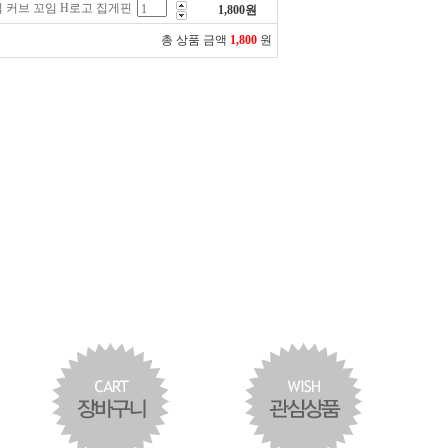
 커브 꼬임 H로고 집게핀
1,800
원
총 상품 금액
1,800
원