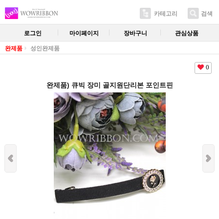
카테고리
검색
로그인
마이페이지
장바구니
관심상품
완제품
성인완제품
0
완제품) 큐빅 장미 골지원단리본 포인트핀