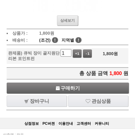
상세보기
상품가 :
1,800
원
배송비 :
(조건)
!
지역별
!
완제품) 큐빅 장미 골지원단
1,800
원
+1
-1
리본 포인트핀
총 상품 금액
1,800
원
구매하기
장바구니
관심상품
상점정보
PC버젼
이용안내
고객센터
커뮤니티
상호명 : 와우