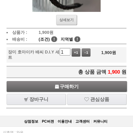
상세보기
상품가 :
1,900
원
배송비 :
(조건)
!
지역별
!
장미 호마이카 배씨 D.I.Y 세
1,900
원
+1
-1
트
총 상품 금액
1,900
원
구매하기
장바구니
관심상품
상점정보
PC버젼
이용안내
고객센터
커뮤니티
상호명 : 와우