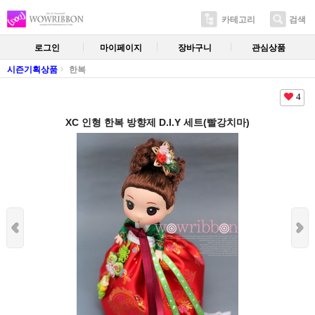
카테고리
검색
로그인
마이페이지
장바구니
관심상품
시즌기획상품
한복
4
XC 인형 한복 방향제 D.I.Y 세트(빨강치마)