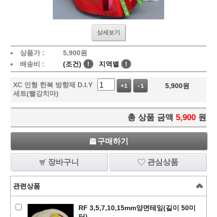
상세보기
상품가 :
5,900
원
배송비 :
(조건)
!
지역별
!
XC 인형 한복 방향제 D.I.Y
5,900
원
+1
-1
세트(빨강치마)
총 상품 금액
5,900
원
구매하기
장바구니
관심상품
관련상품
RF 3,5,7,10,15mm양면테잎(길이 50미
터)