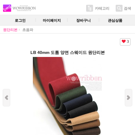
카테고리
검색
로그인
마이페이지
장바구니
관심상품
원단리본
초음파
3
LB 40mm 도톰 양면 스웨이드 원단리본