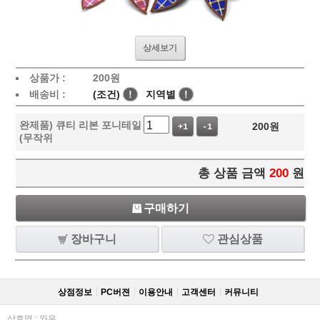
상세보기
상품가 :
200
원
배송비 :
(조건)
!
지역별
!
완제품) 큐티 리본 포니테일
200
원
+1
-1
(무작위
총 상품 금액
200
원
구매하기
장바구니
관심상품
상점정보
PC버젼
이용안내
고객센터
커뮤니티
상호명 : 와우