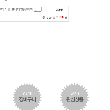
큐티 리본 포니테일(무작위
200
원
총 상품 금액
200
원