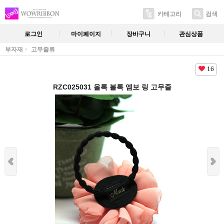
카테고리
검색
로그인
마이페이지
장바구니
관심상품
부자재
고무줄류
16
RZC025031 올록 볼록 엠보 링 고무줄