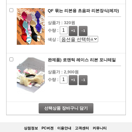
QF 묶는 리본용 초음파 리본장식(레자)
상품가 :
320원
수량 :
+1
-1
색상 :
완제품) 로맨틱 레이스 리본 포니테일
상품가 :
2,900원
수량 :
+1
-1
선택상품 장바구니 담기
상점정보
PC버젼
이용안내
고객센터
커뮤니티