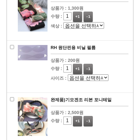
상품가 :
1,300원
수량 :
+1
-1
색상 :
RH 원단핀용 비닐 필름
상품가 :
200원
수량 :
+1
-1
사이즈 :
완제품)기모겐조 리본 포니테일
상품가 :
2,500원
수량 :
+1
-1