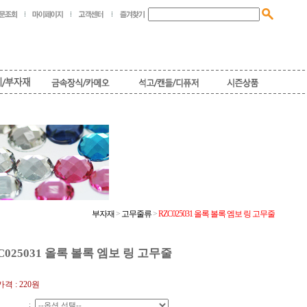
부자재
>
고무줄류
>
RZC025031 올록 볼록 엠보 링 고무줄
C025031 올록 볼록 엠보 링 고무줄
격 :
220
원
: