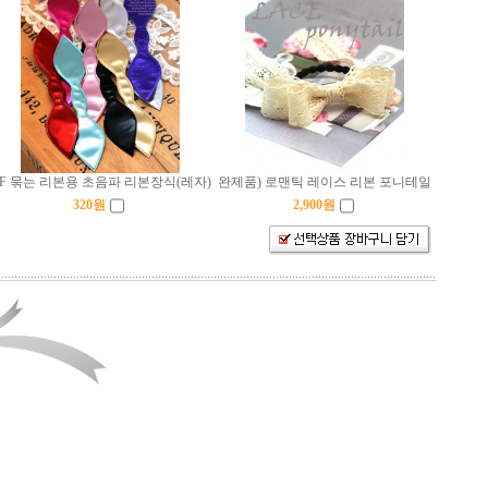
F 묶는 리본용 초음파 리본장식(레자)
완제품) 로맨틱 레이스 리본 포니테일
320
원
2,900
원