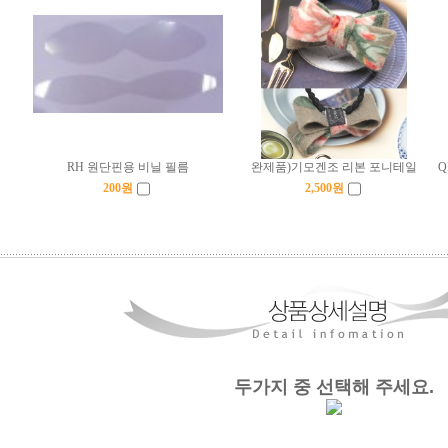
RH 원단핀용 비닐 필름
완제품)기모겐조 리본 포니테일
Q
200
원
2,500
원
두가지 중 선택해 주세요.